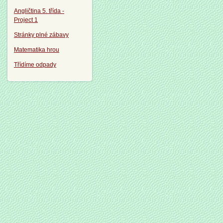
Angličtina 5. třída -
Project 1
Stránky plné zábavy
Matematika hrou
Třídíme odpady