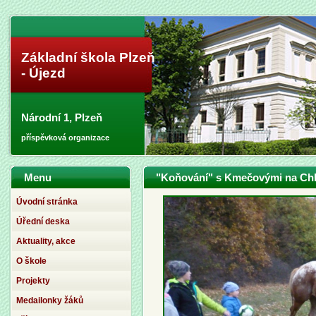
Základní škola Plzeň
- Újezd
Národní 1, Plzeň
příspěvková organizace
Menu
"Koňování" s Kmečovými na Chl
Úvodní stránka
Úřední deska
Aktuality, akce
O škole
Projekty
Medailonky žáků