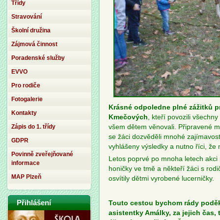
Třídy
Stravování
Školní družina
Zájmová činnost
Poradenské služby
EVVO
Pro rodiče
Fotogalerie
Krásné odpoledne plné zážitků pr
Kontakty
Kmečových
, kteří povozili všechn
Zápis do 1. třídy
všem dětem věnovali. Připravené mě
se žáci dozvěděli mnohé zajímavost
GDPR
vyhlášeny výsledky a nutno říci, že 
Povinně zveřejňované
Letos poprvé po mnoha letech akci př
informace
honičky ve tmě a někteří žáci s rodi
MAP Plzeň
osvítily dětmi vyrobené lucerničky.
Přihlášení
Touto cestou bychom rády poděk
asistentky Amálky, za jejich čas, 