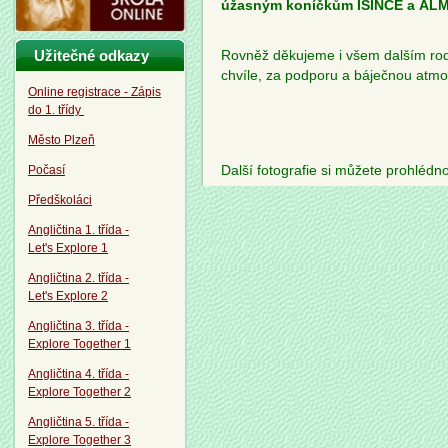
úžasným koníčkům IŠINCE a ALMI
Užitečné odkazy
Rovněž děkujeme i všem dalším rodič
chvíle, za podporu a báječnou atmo
Online registrace - Zápis
do 1. třídy
Město Plzeň
Počasí
Další fotografie si můžete prohlédn
Předškoláci
Angličtina 1. třída -
Let's Explore 1
Angličtina 2. třída -
Let's Explore 2
Angličtina 3. třída -
Explore Together 1
Angličtina 4. třída -
Explore Together 2
Angličtina 5. třída -
Explore Together 3