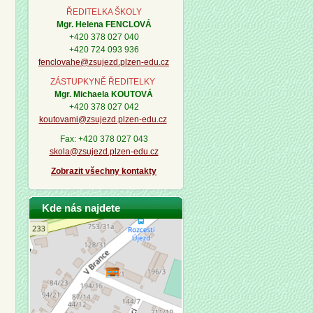
ŘEDITELKA ŠKOLY
Mgr. Helena FENCLOVÁ
+420 378 027 040
+420 724 093 936
fenclovahe@zsujezd.plzen-edu.cz
ZÁSTUPKYNĚ ŘEDITELKY
Mgr. Michaela KOUTOVÁ
+420 378 027 042
koutovami@zsujezd.plzen-edu.cz
Fax: +420 378 027 043
skola@zsujezd.plzen-edu.cz
Zobrazit všechny kontakty
Kde nás najdete