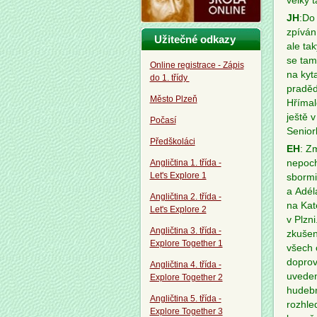
velký 
JH
:Do
zpíván
Užitečné odkazy
ale ta
se tam
Online registrace - Zápis
na kyta
do 1. třídy
praděd
Město Plzeň
Hřímal
ještě v
Počasí
Senior
Předškoláci
EH
: Z
Angličtina 1. třída -
nepoch
Let's Explore 1
sbormi
a Adél
Angličtina 2. třída -
na Kat
Let's Explore 2
v Plzn
Angličtina 3. třída -
zkušen
Explore Together 1
všech o
doprov
Angličtina 4. třída -
uveden
Explore Together 2
hudební
Angličtina 5. třída -
rozhle
Explore Together 3