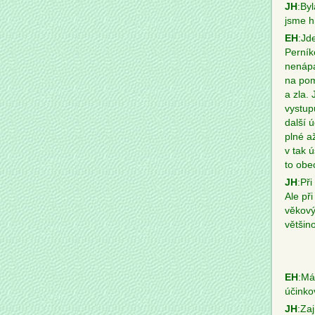
JH
:By
jsme h
EH
:Jd
Perník
nenápa
na pom
a zla.
vystup
další 
plné a
v tak 
to obe
JH
:Při
Ale př
věkovýc
většin
EH
:Má
účinko
JH
:Zaj