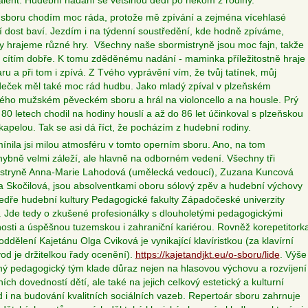
talent. Hudební nadání se většinou dědí po někom z rodiny.
 sboru chodím moc ráda, protože mě zpívání a zejména vícehlasé
í dost baví. Jezdím i na týdenní soustředění, kde hodně zpíváme,
ky hrajeme různé hry.
Všechny naše sbormistryně jsou moc fajn, takže
 cítím dobře. K tomu zděděnému nadání - maminka příležitostně hraje
ru a při tom i zpívá. Z Tvého vyprávění vím, že tvůj tatínek, můj
eček měl také moc rád hudbu. Jako mladý zpíval v plzeňském
ého mužském pěveckém sboru a hrál na violoncello a na housle. Prý
 80 letech chodil na hodiny houslí a až do 86 let účinkoval s plzeňskou
kapelou. Tak se asi dá říct, že pocházím z hudební rodiny.
mínila jsi milou atmosféru v tomto operním sboru. Ano, na tom
ybně velmi záleží, ale hlavně na odborném vedení. Všechny tři
stryně Anna-Marie Lahodová (umělecká vedoucí), Zuzana Kuncová
a Skočilová, jsou absolventkami oboru sólový zpěv a hudební výchovy
edře hudební kultury Pedagogické fakulty Západočeské univerzity
i. Jde tedy o zkušené profesionálky s dlouholetými pedagogickými
osti a úspěšnou tuzemskou i zahraniční kariérou. Rovněž korepetitork
ddělení Kajetánu Olga Cviková je vynikající klavíristkou (za klavírní
od je držitelkou řady ocenění).
https://kajetandjkt.eu/o-sboru/lide
.
Výše
ý pedagogický tým klade důraz nejen na hlasovou výchovu a rozvíjení
ch dovedností dětí, ale také na jejich celkový estetický a kulturní
d i na budování kvalitních sociálních vazeb. Repertoár sboru zahrnuje