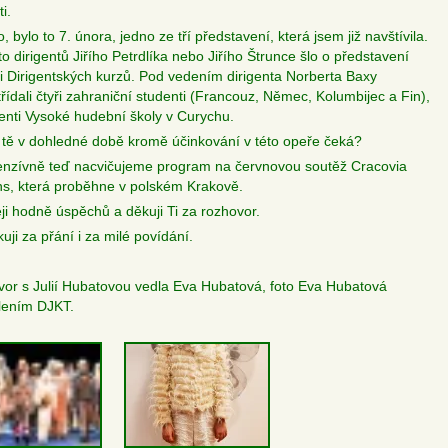
ti.
, bylo to 7. února, jedno ze tří představení, která jsem již navštívila.
o dirigentů Jiřího Petrdlíka nebo Jiřího Štrunce šlo o představení
i Dirigentských kurzů. Pod vedením dirigenta Norberta Baxy
třídali čtyři zahraniční studenti (Francouz, Němec, Kolumbijec a Fin),
enti Vysoké hudební školy v Curychu.
 tě v dohledné době kromě účinkování v této opeře čeká?
tenzívně teď nacvičujeme program na červnovou soutěž Cracovia
s, která proběhne v polském Krakově.
eji hodně úspěchů a děkuji Ti za rozhovor.
uji za přání i za milé povídání.
or s Julií Hubatovou vedla Eva Hubatová, foto Eva Hubatová
lením DJKT.