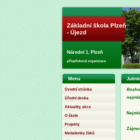
Základní škola Plzeň
- Újezd
Národní 1, Plzeň
příspěvková organizace
Menu
Julin
Úvodní stránka
Rozhov
nejmla
Úřední deska
Aktuality, akce
Nejmla
O škole
Projekty
Zájmo
Medailonky žáků