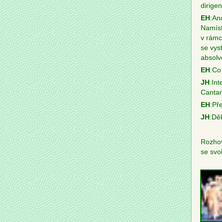
dirigen
EH
:Ano
Namíst
v rámc
se vys
absolv
EH
:Co
JH
:In
Cantan
EH
:Př
JH
:Děk
Rozhov
se svo