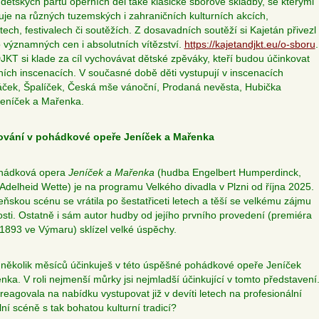
dětských partů operních děl také klasické sborové skladby, se kterými
uje na různých tuzemských i zahraničních kulturních akcích,
tech, festivalech či soutěžích. Z dosavadních soutěží si Kajetán přivezl
významných cen i absolutních vítězství.
https://kajetandjkt.eu/o-sboru
.
JKT si klade za cíl vychovávat dětské zpěváky, kteří budou účinkovat
ních inscenacích. V současné době děti vystupují v inscenacích
ček, Špalíček, Česká mše vánoční, Prodaná nevěsta, Hubička
eníček a Mařenka.
ování v pohádkové opeře Jeníček a Mařenka
hádková opera
Jeníček a Mařenka
(hudba Engelbert Humperdinck,
o Adelheid Wette) je na programu Velkého divadla v Plzni od října 2025.
eňskou scénu se vrátila po šestatřiceti letech a těší se velkému zájmu
osti. Ostatně i sám autor hudby od jejího prvního provedení (premiéra
. 1893 ve Výmaru) sklízel velké úspěchy.
ž několik měsíců účinkuješ v této úspěšné pohádkové opeře Jeníček
nka. V roli nejmenší můrky jsi nejmladší účinkující v tomto představení
 reagovala na nabídku vystupovat již v devíti letech na profesionální
lní scéně s tak bohatou kulturní tradicí?