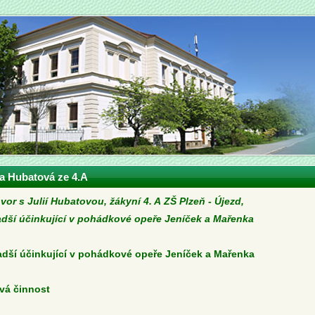
ka Hubatová ze 4.A
or s Julií Hubatovou, žákyní 4. A ZŠ Plzeň - Újezd,
dší účinkující v pohádkové opeře Jeníček a Mařenka
dší účinkující v pohádkové opeře Jeníček a Mařenka
vá činnost