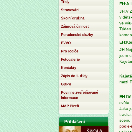
Třídy
EH
:Ju
Stravování
JH
:V 
v děts
Školní družina
ve výu
Zájmová činnost
Týden 
Poradenské služby
kamar
EH
:Kt
EVVO
JH
:Ne
Pro rodiče
jsem c
Fotogalerie
Kajetá
Kontakty
Zápis do 1. třídy
Kajetá
mezi T
GDPR
Povinně zveřejňované
EH
:Dě
informace
světa,
MAP Plzeň
Jako j
tradic
scénu 
Přihlášení
podle-i