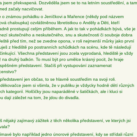
la jsem překvapená. Dozvěděla jsem se to na letním soustředění, a ta
ned začaly nacvičovat.
e o známou pohádku o Jeníčkovi a Mařence (někdy pod názvem
ová chaloupka) ozvláštněnou libretistkou o Anděly a Děti, kteří
dně prostupují celým příběhem. A jak to tak v pohádkách bývá, vše je
ezí skutečného a neskutečného, snu a skutečnosti či souboje dobra
 Ještě před tím, než se zvedne opona, v roli nejmenší můrky jako první
uješ z hlediště po postranních schůdkách na scénu, kde tě následují
účinkující. Všechna představení jsou zcela vyprodaná, hlediště je vždy
ž na druhý balkón. To musí být pro umělce krásný pocit, že hraje
úspěšném představení. Stačíš při vystupování zaznamenat
censtvo?
 představení jen občas, to se hlavně soustředím na svoji roli.
i děkovačce jsem si všimla, že v publiku je vždycky hodně dětí různých
h kategorií. Holčičky jsou naparáděné v šatičkách, ale i kluci si
ou dají záležet na tom, že jdou do divadla.
š nějaký zajímavý zážitek z těch několika představení, ve kterých jsi
vala?
ímavé bylo například jedno únorové představení, kdy se střídali různí