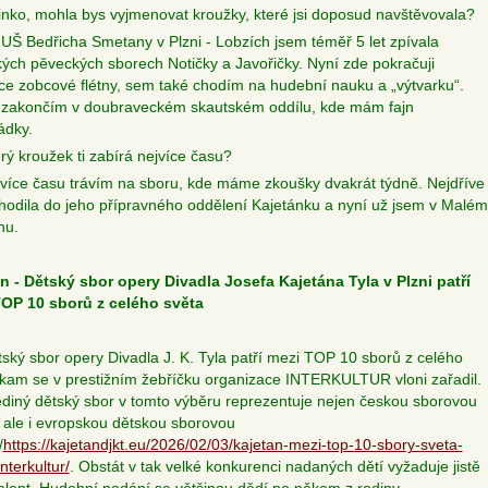
linko, mohla bys vyjmenovat kroužky, které jsi doposud navštěvovala?
ZUŠ Bedřicha Smetany v Plzni - Lobzích jsem téměř 5 let zpívala
kých pěveckých sborech Notičky a Javořičky. Nyní zde pokračuji
ce zobcové flétny, sem také chodím na hudební nauku a „výtvarku“.
zakončím v doubraveckém skautském oddílu, kde mám fajn
ádky.
erý kroužek ti zabírá nejvíce času?
jvíce času trávím na sboru, kde máme zkoušky dvakrát týdně. Nejdříve
hodila do jeho přípravného oddělení Kajetánku a nyní už jsem v Malém
nu.
n - Dětský sbor opery Divadla Josefa Kajetána Tyla v Plzni patří
OP 10 sborů z celého světa
tský sbor opery Divadla J. K. Tyla patří mezi TOP 10 sborů z celého
 kam se v prestižním žebříčku organizace INTERKULTUR vloni zařadil.
ediný dětský sbor v tomto výběru reprezentuje nejen českou sborovou
i, ale i evropskou dětskou sborovou
/
https://kajetandjkt.eu/2026/02/03/kajetan-mezi-top-10-sbory-sveta-
nterkultur/
.
Obstát v tak velké konkurenci nadaných dětí vyžaduje jistě