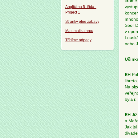
kromě 
Angličtina 5. třída -
vystup
Project 1
koncer
mnoho 
Stránky plné zábavy
Sbor D
Matematika hrou
v oper
Louská
Třídíme odpady
nebo J
Účink
EH
:Po
libret
Na plz
veřejn
byla r
EH
:Ji
a Maře
Jak jsi
divade