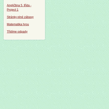
Angličtina 5. třída -
Project 1
Stránky plné zábavy
Matematika hrou
Třídíme odpady