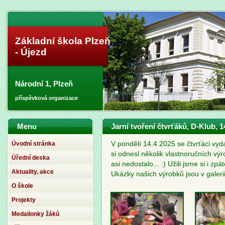
Základní škola Plzeň
- Újezd
Národní 1, Plzeň
příspěvková organizace
Menu
Jarní tvoření čtvrťáků, D-Klub, 1
Úvodní stránka
V pondělí 14.4.2025 se čtvrťáci vyd
si odnesl několik vlastnoručních v
Úřední deska
asi nedostalo... :) Užili jsme si i 
Aktuality, akce
Ukázky našich výrobků jsou v galeri
O škole
Projekty
Medailonky žáků