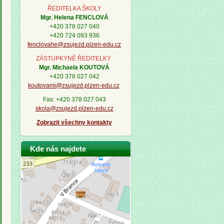
ŘEDITELKA ŠKOLY
Mgr. Helena FENCLOVÁ
+420 378 027 040
+420 724 093 936
fenclovahe@zsujezd.plzen-edu.cz
ZÁSTUPKYNĚ ŘEDITELKY
Mgr. Michaela KOUTOVÁ
+420 378 027 042
koutovami@zsujezd.plzen-edu.cz
Fax: +420 378 027 043
skola@zsujezd.plzen-edu.cz
Zobrazit všechny kontakty
Kde nás najdete