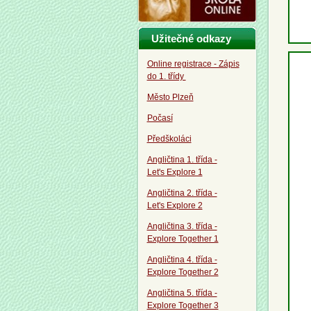
Užitečné odkazy
Online registrace - Zápis
do 1. třídy
Město Plzeň
Počasí
Předškoláci
Angličtina 1. třída -
Let's Explore 1
Angličtina 2. třída -
Let's Explore 2
Angličtina 3. třída -
Explore Together 1
Angličtina 4. třída -
Explore Together 2
Angličtina 5. třída -
Explore Together 3