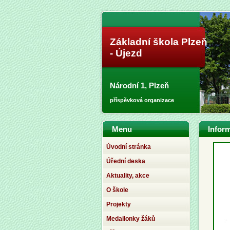
Základní škola Plzeň
- Újezd
Národní 1, Plzeň
příspěvková organizace
Menu
Inform
Úvodní stránka
Úřední deska
Aktuality, akce
O škole
Projekty
Medailonky žáků