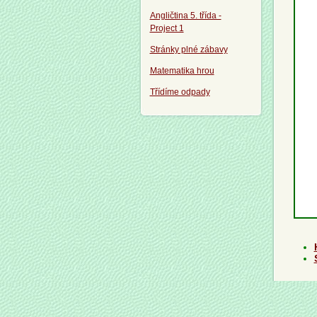
Angličtina 5. třída -
Project 1
Stránky plné zábavy
Matematika hrou
Třídíme odpady