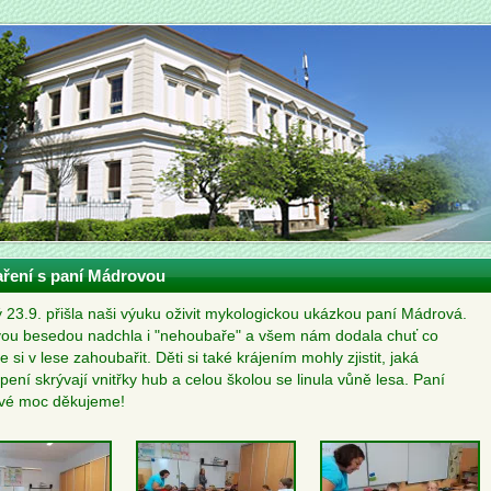
ření s paní Mádrovou
ý 23.9. přišla naši výuku oživit mykologickou ukázkou paní Mádrová.
ou besedou nadchla i "nehoubaře" a všem nám dodala chuť co
e si v lese zahoubařit. Děti si také krájením mohly zjistit, jaká
pení skrývají vnitřky hub a celou školou se linula vůně lesa. Paní
vé moc děkujeme!