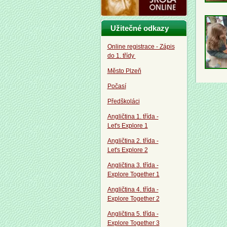
Užitečné odkazy
Online registrace - Zápis
do 1. třídy
Město Plzeň
Počasí
Předškoláci
Angličtina 1. třída -
Let's Explore 1
Angličtina 2. třída -
Let's Explore 2
Angličtina 3. třída -
Explore Together 1
Angličtina 4. třída -
Explore Together 2
Angličtina 5. třída -
Explore Together 3