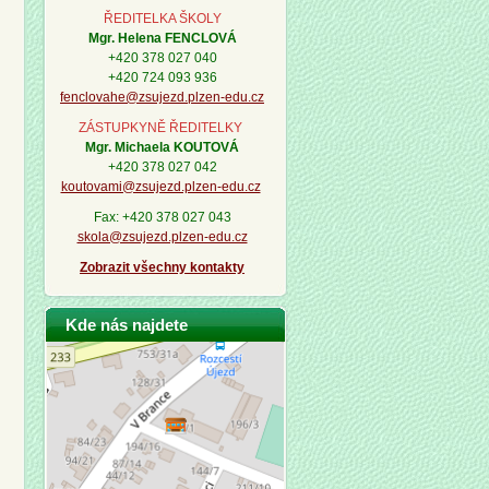
ŘEDITELKA ŠKOLY
Mgr. Helena FENCLOVÁ
+420 378 027 040
+420 724 093 936
fenclovahe@zsujezd.plzen-edu.cz
ZÁSTUPKYNĚ ŘEDITELKY
Mgr. Michaela KOUTOVÁ
+420 378 027 042
koutovami@zsujezd.plzen-edu.cz
Fax: +420 378 027 043
skola@zsujezd.plzen-edu.cz
Zobrazit všechny kontakty
Kde nás najdete