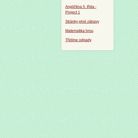
Angličtina 5. třída -
Project 1
Stránky plné zábavy
Matematika hrou
Třídíme odpady