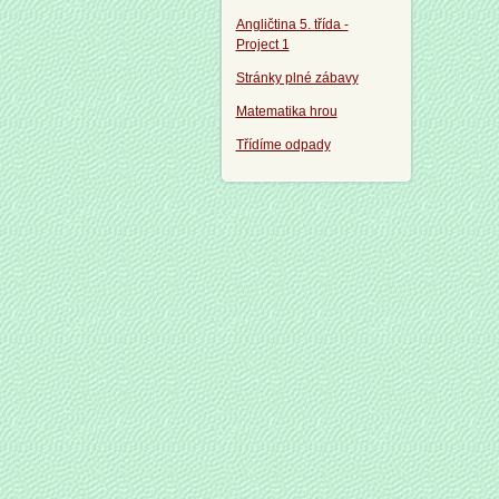
Angličtina 5. třída -
Project 1
Stránky plné zábavy
Matematika hrou
Třídíme odpady