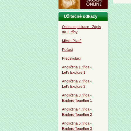
Užitečné odkazy
Online registrace - Zápis
do 1. třídy
Město Plzeň
Počasí
Předškoláci
Angličtina 1. třída -
Let's Explore 1
Angličtina 2. třída -
Let's Explore 2
Angličtina 3. třída -
Explore Together 1
Angličtina 4. třída -
Explore Together 2
Angličtina 5. třída -
Explore Together 3