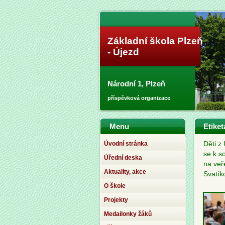
Základní škola Plzeň
- Újezd
Národní 1, Plzeň
příspěvková organizace
Menu
Etiket
Úvodní stránka
Děti z
se k s
Úřední deska
na veř
Aktuality, akce
Svatík
O škole
Projekty
Medailonky žáků