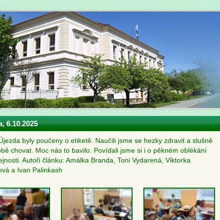
a, 6.10.2025
 Újezda byly poučeny o etiketě. Naučili jsme se hezky zdravit a slušně
obě chovat. Moc nás to bavilo. Povídali jsme si i o pěkném oblékání
ejnosti. Autoři článku: Amálka Branda, Toni Vydarená, Viktorka
ová a Ivan Palinkash