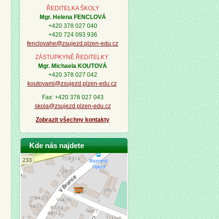
ŘEDITELKA ŠKOLY
Mgr. Helena FENCLOVÁ
+420 378 027 040
+420 724 093 936
fenclovahe@zsujezd.plzen-edu.cz
ZÁSTUPKYNĚ ŘEDITELKY
Mgr. Michaela KOUTOVÁ
+420 378 027 042
koutovami@zsujezd.plzen-edu.cz
Fax: +420 378 027 043
skola@zsujezd.plzen-edu.cz
Zobrazit všechny kontakty
Kde nás najdete