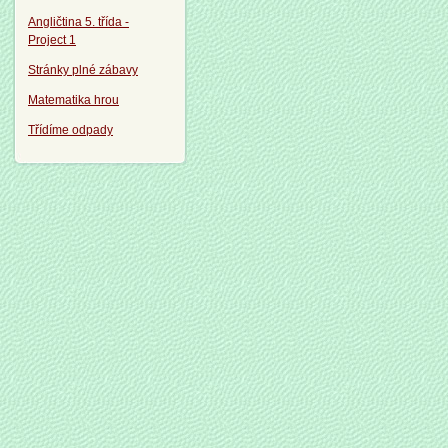
Angličtina 5. třída -
Project 1
Stránky plné zábavy
Matematika hrou
Třídíme odpady