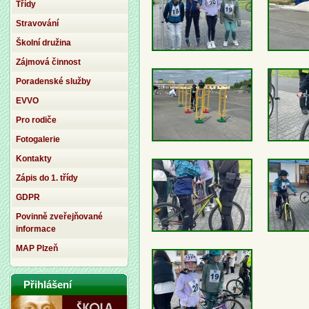
Třídy
Stravování
Školní družina
Zájmová činnost
Poradenské služby
EVVO
Pro rodiče
Fotogalerie
Kontakty
Zápis do 1. třídy
GDPR
Povinně zveřejňované
informace
MAP Plzeň
Přihlášení