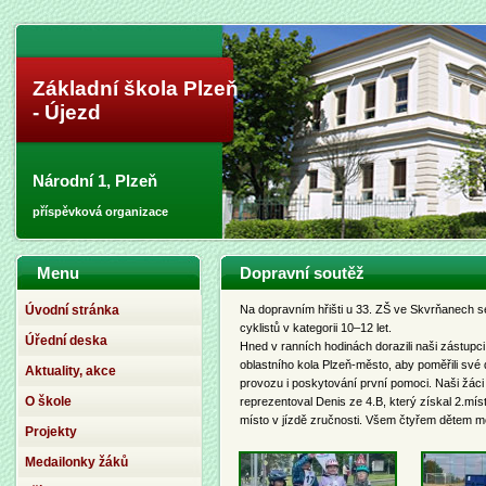
Základní škola Plzeň
- Újezd
Národní 1, Plzeň
příspěvková organizace
Menu
Dopravní soutěž
Úvodní stránka
Na dopravním hřišti u 33. ZŠ ve Skvrňanech se
cyklistů v kategorii 10–12 let.
Úřední deska
Hned v ranních hodinách dorazili naši zástupci
oblastního kola Plzeň-město, aby poměřili své d
Aktuality, akce
provozu i poskytování první pomoci. Naši žáci
O škole
reprezentoval Denis ze 4.B, který získal 2.mí
místo v jízdě zručnosti. Všem čtyřem dětem m
Projekty
Medailonky žáků