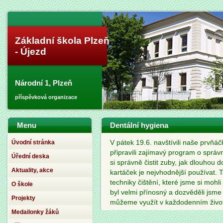
Základní škola Plzeň
- Újezd
Národní 1, Plzeň
příspěvková organizace
Menu
Dentální hygiena
Úvodní stránka
V pátek 19.6. navštívili naše prvňáčk
připravili zajímavý program o správn
Úřední deska
si správně čistit zuby, jak dlouhou 
Aktuality, akce
kartáček je nejvhodnější používat.
techniky čištění, které jsme si mo
O škole
byl velmi přínosný a dozvěděli jsme
Projekty
můžeme využít v každodenním živo
Medailonky žáků