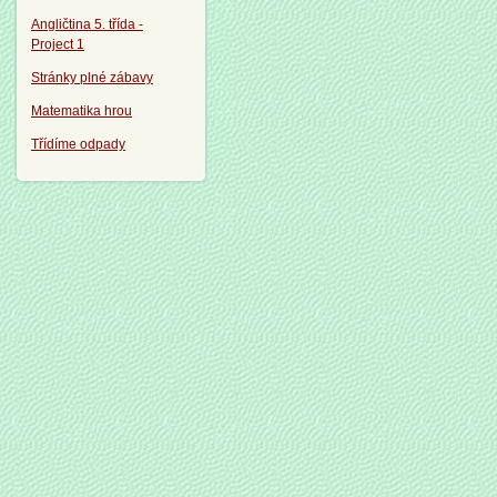
Angličtina 5. třída -
Project 1
Stránky plné zábavy
Matematika hrou
Třídíme odpady