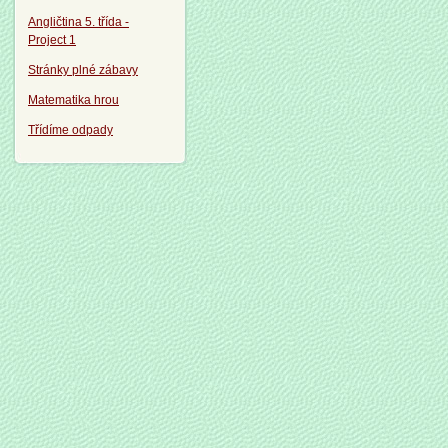
Angličtina 5. třída -
Project 1
Stránky plné zábavy
Matematika hrou
Třídíme odpady