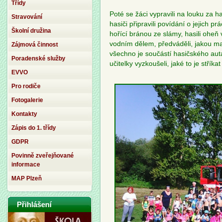
Třídy
Poté se žáci vypravili na louku za h
Stravování
hasiči připravili povídání o jejich p
Školní družina
hořící bránou ze slámy, hasili oheň 
vodním dělem, předváděli, jakou maj
Zájmová činnost
všechno je součástí hasičského auta.
Poradenské služby
učitelky vyzkoušeli, jaké to je stříka
EVVO
Pro rodiče
Fotogalerie
Kontakty
Zápis do 1. třídy
GDPR
Povinně zveřejňované
informace
MAP Plzeň
Přihlášení