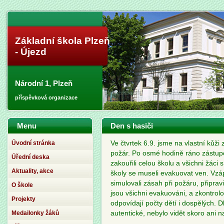
Základní škola Plzeň
- Újezd
Národní 1, Plzeň
příspěvková organizace
Menu
Den s hasiči
Úvodní stránka
Ve čtvrtek 6.9. jsme na vlastní kůži 
požár. Po osmé hodině ráno zástup
Úřední deska
zakouřili celou školu a všichni žáci 
Aktuality, akce
školy se museli evakuovat ven. Vzápě
simulovali zásah při požáru, připravi
O škole
jsou všichni evakuováni, a zkontrolo
Projekty
odpovídají počty dětí i dospělých. Dl
Medailonky žáků
autentické, nebylo vidět skoro ani n