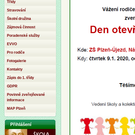
Třídy
Stravování
Školní družina
Zájmová činnost
Poradenské služby
EVVO
Pro rodiče
Fotogalerie
Kontakty
Zápis do 1. třídy
GDPR
Povinně zveřejňované
informace
MAP Plzeň
Přihlášení