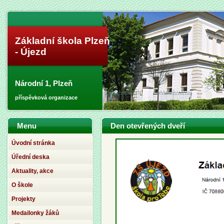
Základní škola Plzeň
- Újezd
Národní 1, Plzeň
příspěvková organizace
Menu
Den otevřených dveří
Úvodní stránka
Úřední deska
Aktuality, akce
O škole
Projekty
Medailonky žáků