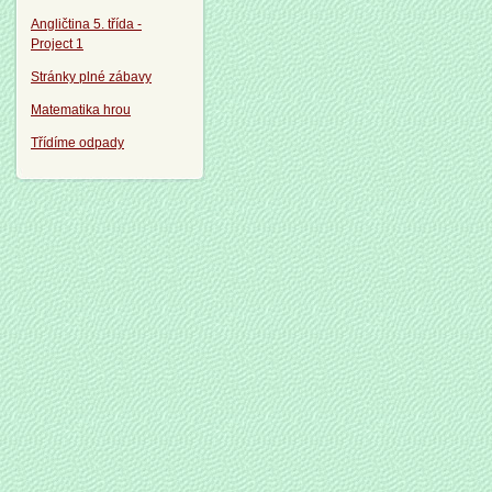
Angličtina 5. třída -
Project 1
Stránky plné zábavy
Matematika hrou
Třídíme odpady