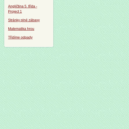
Angličtina 5. třída -
Project 1
Stránky plné zábavy
Matematika hrou
Třídíme odpady