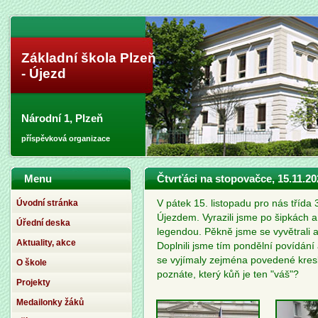
Základní škola Plzeň
- Újezd
Národní 1, Plzeň
příspěvková organizace
Menu
Čtvrťáci na stopovačce, 15.11.20
Úvodní stránka
V pátek 15. listopadu pro nás třída
Újezdem. Vyrazili jsme po šipkách a 
Úřední deska
legendou. Pěkně jsme se vyvětrali a 
Aktuality, akce
Doplnili jsme tím pondělní povídání 
se vyjímaly zejména povedené kresby
O škole
poznáte, který kůň je ten "váš"?
Projekty
Medailonky žáků