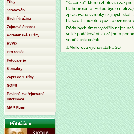
Třídy
"Kačenka", kterou zhotovila žákyně
blahopřejeme. Pokud byste měli záj
Stravování
zpracované výrobky i z jiných škol,
Školní družina
hlasovat, můžete využít otevřenou v
Zájmová činnost
Ráda bych tímto vyjádřila nejen naš
velké poděkování za zájem a podpor
Poradenské služby
soutěž uskutečnit.
EVVO
J.Müllerová vychovatelka ŠD
Pro rodiče
Fotogalerie
Kontakty
Zápis do 1. třídy
GDPR
Povinně zveřejňované
informace
MAP Plzeň
Přihlášení