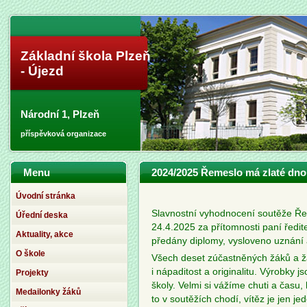
Základní škola Plzeň
- Újezd
Národní 1, Plzeň
příspěvková organizace
Menu
2024/2025 Řemeslo má zlaté dno
Úvodní stránka
Slavnostní vyhodnocení soutěže Ře
Úřední deska
24.4.2025 za přítomnosti paní ředi
Aktuality, akce
předány diplomy, vysloveno uznání 
O škole
Všech deset zúčastněných žáků a žá
i nápaditost a originalitu. Výrobky 
Projekty
školy. Velmi si vážíme chuti a času, 
Medailonky žáků
to v soutěžích chodí, vítěz je jen j