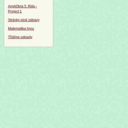
Angličtina 5. třída -
Project 1
Stránky plné zábavy
Matematika hrou
Třídíme odpady